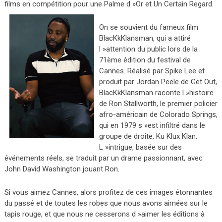
films en compétition pour une Palme d »Or et U
n Certain Regard.
On se souvient du fameux film
BlacKkKlansman, qui a attiré
l »attention du public lors de la
71ème édition du festival de
Cannes. Réalisé par Spike Lee et
produit par Jordan Peele de Get Out,
BlacKkKlansman raconte l »histoire
de Ron Stallworth, le premier policier
afro-américain de Colorado Springs,
qui en 1979 s »est infiltré dans le
groupe de droite, Ku Klux Klan.
L »intrigue, basée sur des
événements réels, se traduit par un drame passionnant, avec
John David Washington jouant Ron.
Si vous aimez Cannes, alors profitez de ces images étonnantes
du passé et de toutes les robes que nous avons aimées sur le
tapis rouge, et que nous ne cesserons d »aimer les éditions à