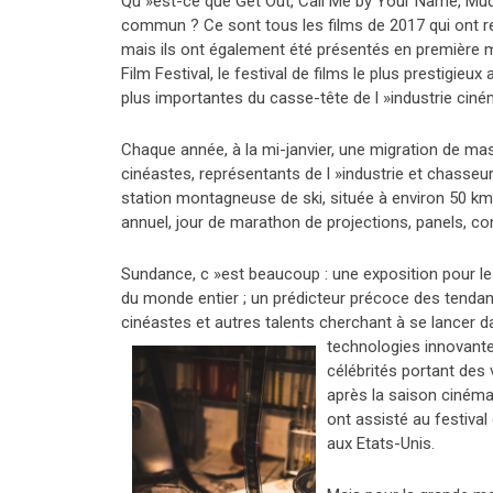
Qu »est-ce que Get Out, Call Me by Your Name, Mud
commun ? Ce sont tous les films de 2017 qui ont r
mais ils ont également été présentés en première m
Film Festival, le festival de films le plus prestigieu
plus importantes du casse-tête de l »industrie cin
Chaque année, à la mi-janvier, une migration de mass
cinéastes, représentants de l »industrie et chasseu
station montagneuse de ski, située à environ 50 km d
annuel, jour de marathon de projections, panels, co
Sundance, c »est beaucoup : une exposition pour le
du monde entier ; un prédicteur précoce des tenda
cinéastes et autres talents cherchant à se lancer d
technologies innovantes
célébrités portant des 
après la saison ciném
ont assisté au festival 
aux Etats-Unis.