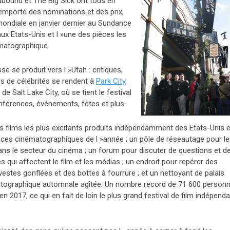
bound et The Big Sick ont tous en
emporté des nominations et des prix,
ondiale en janvier dernier au Sundance
x aux Etats-Unis et l »une des pièces les
ématographique.
e se produit vers l »Utah : critiques,
rs de célébrités se rendent à
Park City
,
e Salt Lake City, où se tient le festival
nférences, événements, fêtes et plus.
s films les plus excitants produits indépendamment des Etats-Unis e
nces cinématographiques de l »année ; un pôle de réseautage pour l
ans le secteur du cinéma ; un forum pour discuter de questions et d
 qui affectent le film et les médias ; un endroit pour repérer
des
vestes gonflées et des bottes à fourrure ; et un nettoyant de palais
atographique automnale agitée. Un nombre record de 71 600 person
en 2017, ce qui en fait de loin le plus grand festival de film indépend