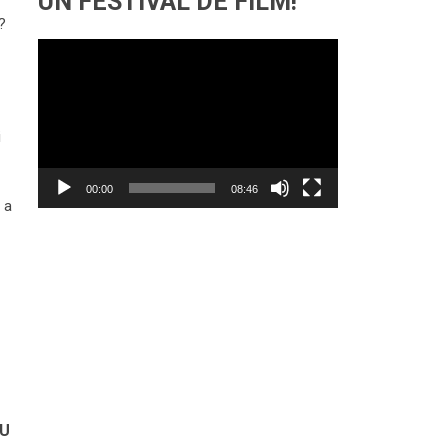
UN FESTIVAL DE FILM!
?
Lecteur
vidéo
i
00:00
08:46
 a
DU