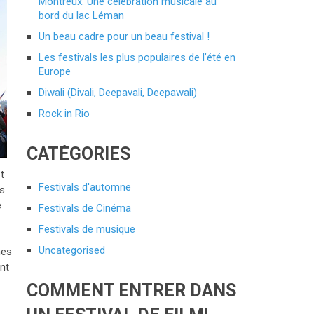
Montreux: Une célébration musicale au
bord du lac Léman
Un beau cadre pour un beau festival !
Les festivals les plus populaires de l’été en
Europe
Diwali (Divali, Deepavali, Deepawali)
Rock in Rio
CATÉGORIES
t
Festivals d'automne
es
e
Festivals de Cinéma
Festivals de musique
Uncategorised
nes
ant
COMMENT ENTRER DANS