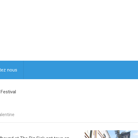
tez nous
Festival
alentine