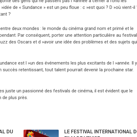
jorité des gens qui ne passent pas l »année à cerner à fond les
»idée de « Sundance » est un peu floue : c »est quoi ? D »où vient-il 
tant ?
 entre deux mondes : le monde du cinéma grand nom et primé et le
ndant. Par conséquent, porter une attention particulière au festival
uzz des Oscars et d »avoir une idée des problèmes et des sujets qu
ndance est l »un des événements les plus excitants de l »année. Il y
n succès retentissant, tout talent pourrait devenir la prochaine star.
es juste un passionné des festivals de cinéma, il est évident que le
n de plus près.
AL DU
LE FESTIVAL INTERNATIONAL 