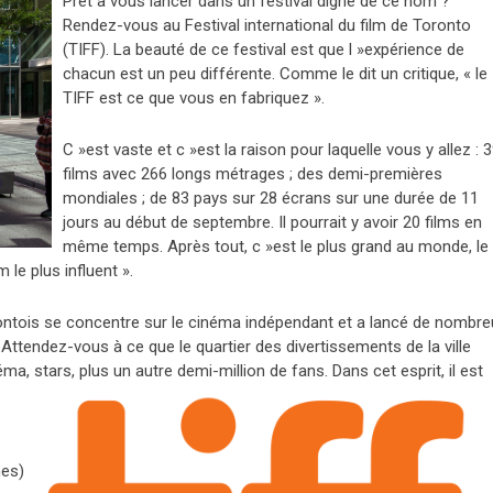
Prêt à vous lancer dans un festival digne de ce nom ?
Rendez-vous au Festival international du film de Toronto
(TIFF). La beauté de ce festival est que l »expérience de
chacun est un peu différente. Comme le dit un critique, « le
TIFF est ce que vous en fabriquez ».
C »est vaste et c »est la raison pour laquelle vous y allez : 
films avec 266 longs métrages ; des demi-premières
mondiales ; de 83 pays sur 28 écrans sur une durée de 11
jours au début de septembre. Il pourrait y avoir 20 films en
même temps. Après tout, c »est le plus grand au monde, le
le plus influent ».
rontois se concentre sur le cinéma indépendant et a lancé de nombre
ttendez-vous à ce que le quartier des divertissements de la ville
éma, stars, plus un autre demi-million de fans. Dan
s cet esprit, il est
mes)