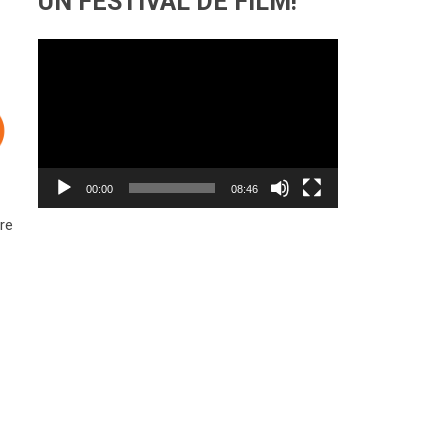
UN FESTIVAL DE FILM!
Lecteur
vidéo
00:00
08:46
re