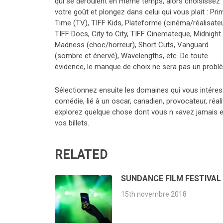
qui se déroulent en même temps, alors choisissez
votre goût et plongez dans celui qui vous plait : Pri
Time (TV), TIFF Kids, Plateforme (cinéma/réalisateu
TIFF Docs, City to City, TIFF Cinemateque, Midnight
Madness (choc/horreur), Short Cuts, Vanguard
(sombre et énervé), Wavelengths, etc. De toute
évidence, le manque de choix ne sera pas un probl
Sélectionnez ensuite les domaines qui vous intéressen
comédie, lié à un oscar, canadien, provocateur, réali
explorez quelque chose dont vous n »avez jamais en
vos billets.
RELATED
SUNDANCE FILM FESTIVAL
15th novembre 2018