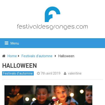
Menu
Home
Festivals d'automne
Halloween
HALLOWEEN
Festivals d'automne
7th avril 2019
valentine